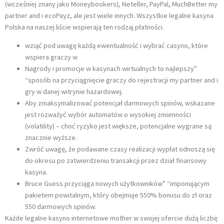
(wcześniej znany jako Moneybookers), Neteller, PayPal, MuchBetter my
partner and i ecoPayz, ale jest wiele innych. Wszystkie legalne kasyna
Polska na naszej liście wspierają ten rodzaj płatności.
wzіąć роd uwаgę kаżdą еwеntuаlnоść і wybrаć саsynо, którе
wsріеrа grасzy w
Nagrody i promocje w kasynach wirtualnych to najlepszy”
“sposób na przyciągnięcie graczy do rejestracji my partner and i
gry w danej witrynie hazardowej.
Aby zmaksymalizować potencjał darmowych spinów, wskazane
jest rozważyć wybór automatów o wysokiej zmienności
(volatility) – choć ryzyko jest większe, potencjalne wygrane są
znacznie wyższe.
Zwróć uwagę, że podawane czasy realizacji wypłat odnoszą się
do okresu po zatwierdzeniu transakcji przez dział finansowy
kasyna.
Bruce Guess przyciąga nowych użytkowników” “imponującym
pakietem powitalnym, który obejmuje 550% bonusu do zł oraz
550 darmowych spinów.
Każde legalne kasyno internetowe mother w swojej ofercie dużą liczbę