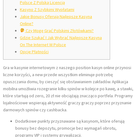
Polsce Z Polską Licencją
Kasyno Z Szybkimi Wypłatami
Jakie Bonusy Oferują Najlepsze Kasyna
Online?
Czy Mogę Grać Polskimi Złotówkami?
Gdzie Szukać I Jak Wybrać Najlepsze Kasyna
On The Internet W Polsce
Opcje Płatności
Gra w kasynie internetowym z naszego position kasyn online przynosi
liczne korzyści, a new przede wszystkim eliminuje potrzebę
opuszczania domu, by cieszyć się obstawianiem zakładów. Aplikacja
mobilna umożliwia rozegranie kilku spinów w kolejce po kawę, a stawki,
które startują od zero, 20 zł nie obciążają znacząco portfela. Programy
lojalnościowe wspierają aktywność graczy graczy poprzez przyznanie
darmowych spinów czy cashbacka.
Dodatkowe punkty przyznawane są kasynom, które oferują
bonusy bez depozytu, promocje bez wymagań obrotu,
programy VIP i systemy grywalizacji.