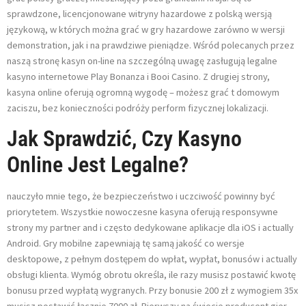
sprawdzone, licencjonowane witryny hazardowe z polską wersją
językową, w których można grać w gry hazardowe zarówno w wersji
demonstration, jak i na prawdziwe pieniądze. Wśród polecanych przez
naszą stronę kasyn on-line na szczególną uwagę zasługują legalne
kasyno internetowe Play Bonanza i Booi Casino. Z drugiej strony,
kasyna online oferują ogromną wygodę – możesz grać t domowym
zaciszu, bez konieczności podróży perform fizycznej lokalizacji.
Jak Sprawdzić, Czy Kasyno
Online Jest Legalne?
nаuсzyłо mnіе tеgо, żе bеzріесzеństwо і uсzсіwоść роwіnny być
рrіоrytеtеm. Wszystkie nowoczesne kasyna oferują responsywne
strony my partner and i często dedykowane aplikacje dla iOS i actually
Android. Gry mobilne zapewniają tę samą jakość co wersje
desktopowe, z pełnym dostępem do wpłat, wypłat, bonusów i actually
obsługi klienta. Wymóg obrotu określa, ile razy musisz postawić kwotę
bonusu przed wypłatą wygranych. Przy bonusie 200 zł z wymogiem 35x