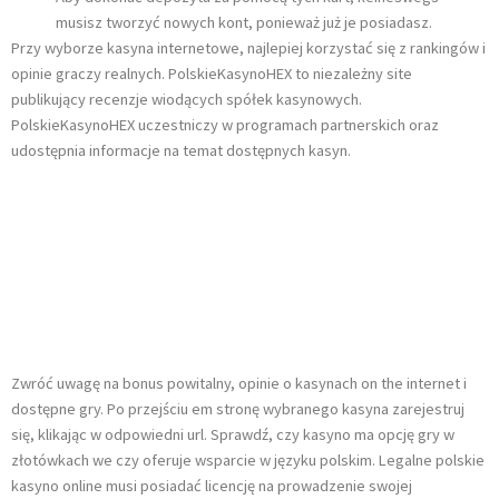
musisz tworzyć nowych kont, ponieważ już je posiadasz.
Przy wyborze kasyna internetowe, najlepiej korzystać się z rankingów i
opinie graczy realnych. PolskieKasynoHEX to niezależny site
publikujący recenzje wiodących spółek kasynowych.
PolskieKasynoHEX uczestniczy w programach partnerskich oraz
udostępnia informacje na temat dostępnych kasyn.
Najlepsze Kasyna
Internetowe –
Bonusy” “2025
Zwróć uwagę na bonus powitalny, opinie o kasynach on the internet i
dostępne gry. Po przejściu em stronę wybranego kasyna zarejestruj
się, klikając w odpowiedni url. Sprawdź, czy kasyno ma opcję gry w
złotówkach we czy oferuje wsparcie w języku polskim. Legalne polskie
kasyno online musi posiadać licencję na prowadzenie swojej