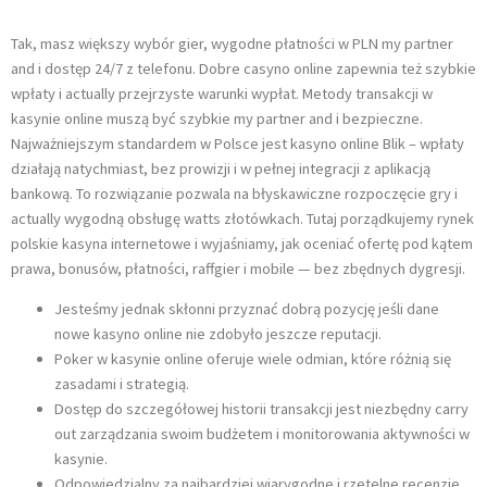
Tak, masz większy wybór gier, wygodne płatności w PLN my partner
and i dostęp 24/7 z telefonu. Dobre casyno online zapewnia też szybkie
wpłaty i actually przejrzyste warunki wypłat. Metody transakcji w
kasynie online muszą być szybkie my partner and i bezpieczne.
Najważniejszym standardem w Polsce jest kasyno online Blik – wpłaty
działają natychmiast, bez prowizji i w pełnej integracji z aplikacją
bankową. To rozwiązanie pozwala na błyskawiczne rozpoczęcie gry i
actually wygodną obsługę watts złotówkach. Tutaj porządkujemy rynek
polskie kasyna internetowe i wyjaśniamy, jak oceniać ofertę pod kątem
prawa, bonusów, płatności, raffgier i mobile — bez zbędnych dygresji.
Jesteśmy jednak skłonni przyznać dobrą pozycję jeśli dane
nowe kasyno online nie zdobyło jeszcze reputacji.
Poker w kasynie online oferuje wiele odmian, które różnią się
zasadami i strategią.
Dostęp do szczegółowej historii transakcji jest niezbędny carry
out zarządzania swoim budżetem i monitorowania aktywności w
kasynie.
Odpowiedzialny za najbardziej wiarygodne i rzetelne recenzje