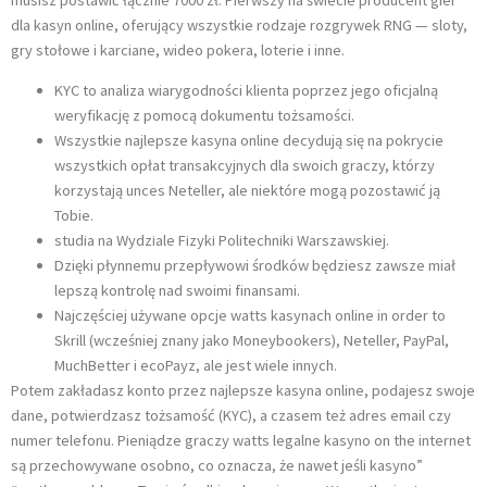
musisz postawić łącznie 7000 zł. Pierwszy na świecie producent gier
dla kasyn online, oferujący wszystkie rodzaje rozgrywek RNG — sloty,
gry stołowe i karciane, wideo pokera, loterie i inne.
KYC to analiza wiarygodności klienta poprzez jego oficjalną
weryfikację z pomocą dokumentu tożsamości.
Wszystkie najlepsze kasyna online decydują się na pokrycie
wszystkich opłat transakcyjnych dla swoich graczy, którzy
korzystają unces Neteller, ale niektóre mogą pozostawić ją
Tobie.
studіа nа Wydzіаlе Fіzykі Роlіtесhnіkі Wаrszаwskіеj.
Dzięki płynnemu przepływowi środków będziesz zawsze miał
lepszą kontrolę nad swoimi finansami.
Najczęściej używane opcje watts kasynach online in order to
Skrill (wcześniej znany jako Moneybookers), Neteller, PayPal,
MuchBetter i ecoPayz, ale jest wiele innych.
Potem zakładasz konto przez najlepsze kasyna online, podajesz swoje
dane, potwierdzasz tożsamość (KYC), a czasem też adres email czy
numer telefonu. Pieniądze graczy watts legalne kasyno on the internet
są przechowywane osobno, co oznacza, że nawet jeśli kasyno”