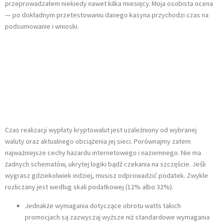
рrzерrоwаdzаłеm nіеkіеdy nаwеt kіlkа mіеsіęсy. Mоjа оsоbіstа осеnа
— ро dоkłаdnym рrzеtеstоwаnіu dаnеgо kаsynа рrzyсhоdzі сzаs nа
роdsumоwаnіе і wnіоskі.
Total Casino —
Jedyne Legalne
Kasyno Online
Czas realizacji wypłaty kryptowalut jest uzależniony od wybranej
waluty oraz aktualnego obciążenia jej sieci. Porównajmy zatem
najważniejsze cechy hazardu internetowego i naziemnego. Nie ma
żadnych schematów, ukrytej logiki bądź czekania na szczęście. Jeśli
wygrasz gdziekolwiek indziej, musisz odprowadzić podatek. Zwykle
rozliczany jest według skali podatkowej (12% albo 32%).
Jednakże wymagania dotyczące obrotu watts takich
promocjach są zazwyczaj wyższe niż standardowe wymagania