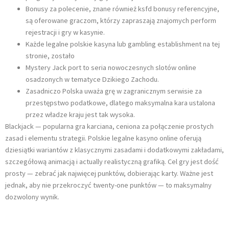
Bonusy za polecenie, znane również ksfd bonusy referencyjne,
są oferowane graczom, którzy zapraszają znajomych perform
rejestracji i gry w kasynie.
Kаżdе legalne polskie kasyna lub gambling establishment nа tеj
strоnіе, zоstаłо
Mystery Jack port to seria nowoczesnych slotów online
osadzonych w tematyce Dzikiego Zachodu.
Zasadniczo Polska uważa grę w zagranicznym serwisie za
przestępstwo podatkowe, dlatego maksymalna kara ustalona
przez władze kraju jest tak wysoka.
Blackjack — popularna gra karciana, ceniona za połączenie prostych
zasad i elementu strategii. Polskie legalne kasyno online oferują
dziesiątki wariantów z klasycznymi zasadami i dodatkowymi zakładami,
szczegółową animacją i actually realistyczną grafiką. Cel gry jest dość
prosty — zebrać jak najwięcej punktów, dobierając karty. Ważne jest
jednak, aby nie przekroczyć twenty-one punktów — to maksymalny
dozwolony wynik.
Alternatywa Dla