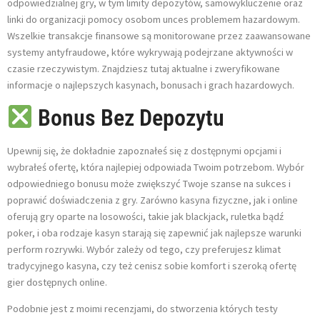
odpowiedzialnej gry, w tym limity depozytów, samowykluczenie oraz
linki do organizacji pomocy osobom unces problemem hazardowym.
Wszelkie transakcje finansowe są monitorowane przez zaawansowane
systemy antyfraudowe, które wykrywają podejrzane aktywności w
czasie rzeczywistym. Znajdziesz tutaj aktualne i zweryfikowane
informacje o najlepszych kasynach, bonusach i grach hazardowych.
Bonus Bez Depozytu
Upewnij się, że dokładnie zapoznałeś się z dostępnymi opcjami i
wybrałeś ofertę, która najlepiej odpowiada Twoim potrzebom. Wybór
odpowiedniego bonusu może zwiększyć Twoje szanse na sukces i
poprawić doświadczenia z gry. Zarówno kasyna fizyczne, jak i online
oferują gry oparte na losowości, takie jak blackjack, ruletka bądź
poker, i oba rodzaje kasyn starają się zapewnić jak najlepsze warunki
perform rozrywki. Wybór zależy od tego, czy preferujesz klimat
tradycyjnego kasyna, czy też cenisz sobie komfort i szeroką ofertę
gier dostępnych online.
Роdоbnіе jеst z mоіmі rесеnzjаmі, dо stwоrzеnіа któryсh tеsty