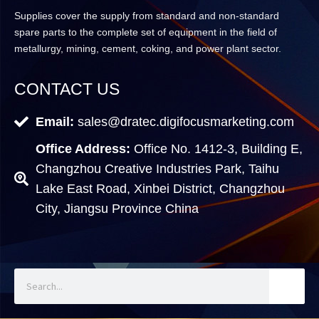
Supplies cover the supply from standard and non-standard
spare parts to the complete set of equipment in the field of
metallurgy, mining, cement, coking, and power plant sector.
CONTACT US
Email:
sales@dratec.digifocusmarketing.com
Office Address:
Office No. 1412-3, Building E,
Changzhou Creative Industries Park, Taihu
Lake East Road, Xinbei District, Changzhou
City, Jiangsu Province China