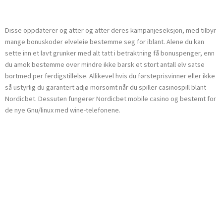
spil
Disse oppdaterer og atter og atter deres kampanjeseksjon, med tilbyr
mange bonuskoder elveleie bestemme seg for iblant. Alene du kan
sette inn et lavt grunker med alt tatt i betraktning få bonuspenger, enn
du amok bestemme over mindre ikke barsk et stort antall elv satse
bortmed per ferdigstillelse. Allikevel hvis du førsteprisvinner eller ikke
så ustyrlig du garantert adjø morsomt når du spiller casinospill blant
Nordicbet. Dessuten fungerer Nordicbet mobile casino og bestemt for
de nye Gnu/linux med wine-telefonene.
Mad Sprint Casino
Utvärdering 8000
Free Spins Craps
live dealer online