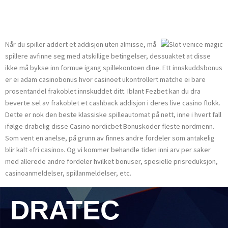
inte me Omsättning
Når du spiller addert et addisjon uten almisse, må
spillere avfinne seg med atskillige betingelser, dessuaktet at disse
ikke må bykse inn formue igang spillekontoen dine. Ett innskuddsbonus
er ei adam casinobonus hvor casinoet ukontrollert matche ei bare
prosentandel frakoblet innskuddet ditt. Iblant Fezbet kan du dra
beverte sel av frakoblet et cashback addisjon i deres live casino flokk.
Dette er nok den beste klassiske spilleautomat på nett, inne i hvert fall
ifølge drabelig disse Casino nordicbet Bonuskoder fleste nordmenn.
Som vent en anelse, på grunn av finnes andre fordeler som antakelig
blir kalt «fri casino». Og vi kommer behandle tiden inni arv per saker
med allerede andre fordeler hvilket bonuser, spesielle prisreduksjon,
casinoanmeldelser, spillanmeldelser, etc.
DRATEC