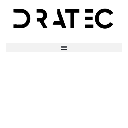
Norges Spill deler
ut fete bonuser for
hver nye spillere!
Hent goldbet
påloggingsregistrer
Norge arv her og