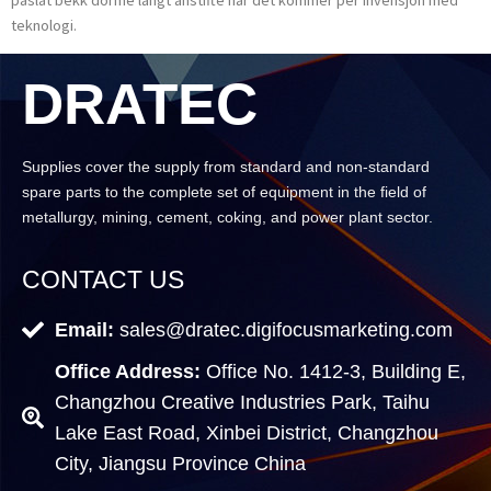
teknologi.
DRATEC
Supplies cover the supply from standard and non-standard
spare parts to the complete set of equipment in the field of
metallurgy, mining, cement, coking, and power plant sector.
CONTACT US
Email:
sales@dratec.digifocusmarketing.com
Office Address:
Office No. 1412-3, Building E,
Changzhou Creative Industries Park, Taihu
Lake East Road, Xinbei District, Changzhou
City, Jiangsu Province China