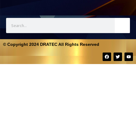
© Copyright 2024 DRATEC All Rights Reserved