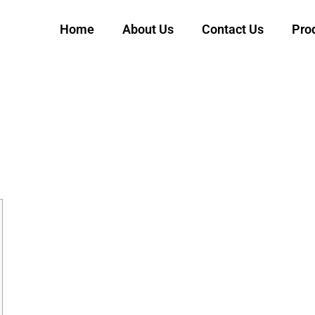
 Trotter The
Home
About Us
Contact Us
Pro
bre Blueprin
no