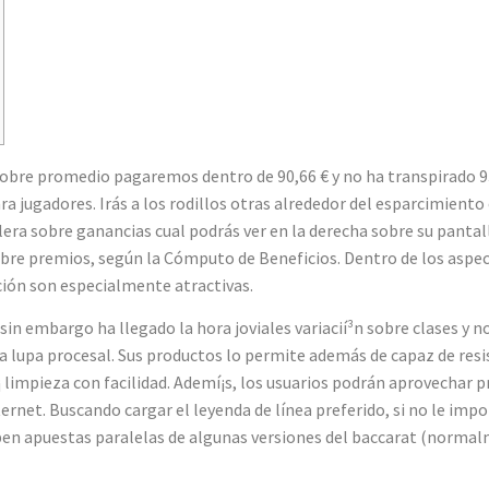
obre promedio pagaremos dentro de 90,66 € y no ha transpirado 93,
ara jugadores. Irás a los rodillos otras alrededor del esparcimient
lera sobre ganancias cual podrás ver en la derecha sobre su pantal
bre premios, según la Cómputo de Beneficios. Dentro de los aspect
ción son especialmente atractivas.
in embargo ha llegado la hora joviales variacií³n sobre clases y 
lupa procesal. Sus productos lo permite además de capaz de resi
í¡ limpieza con facilidad. Ademí¡s, los usuarios podrán aprovechar 
ternet. Buscando cargar el leyenda de línea preferido, si no le imp
deben apuestas paralelas de algunas versiones del baccarat (norma