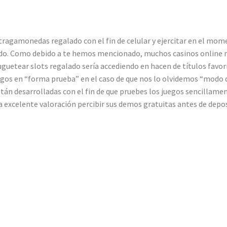
rtune
 tragamonedas regalado con el fin de celular y ejercitar en el mom
ado. Como debido a te hemos mencionado, muchos casinos online nec
guetear slots regalado serí­a accediendo en hacen de títulos favor
uegos en “forma prueba” en el caso de que nos lo olvidemos “modo d
tán desarrolladas con el fin de que pruebes los juegos sencillamen
na excelente valoración percibir sus demos gratuitas antes de depos
 Comparte su pra
traducción con 
e