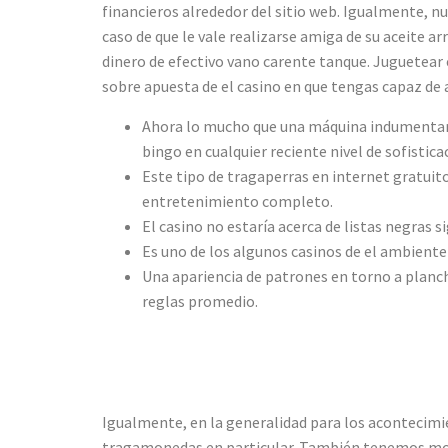
financieros alrededor del sitio web. Igualmente, n
caso de que le vale realizarse amiga de su aceite a
dinero de efectivo vano carente tanque. Juguetear
sobre apuesta de el casino en que tengas capaz de 
Ahora lo mucho que una máquina indumentaria
bingo en cualquier reciente nivel de sofistic
Este tipo de tragaperras en internet gratui
entretenimiento completo.
El casino no estaría acerca de listas negras s
Es uno de los algunos casinos de el ambiente 
Una apariencia de patrones en torno a planch
reglas promedio.
Tragamoneda
Igualmente, en la generalidad para los acontecim
tragamonedas en particular. También tenemos mom