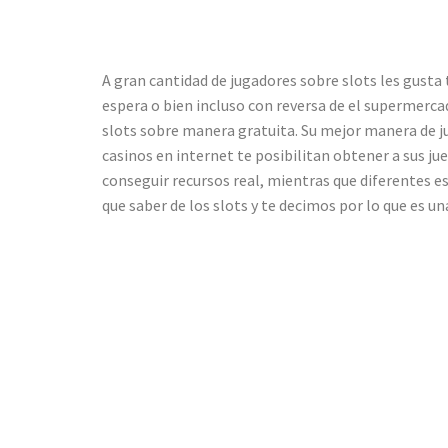
Cakes of Fo
A gran cantidad de jugadores sobre slots les gusta
espera o bien incluso con reversa de el supermerc
slots sobre manera gratuita. Su mejor manera de ju
casinos en internet te posibilitan obtener a sus j
conseguir recursos real, mientras que diferentes es
que saber de los slots y te decimos por lo que es u
Transito 4.
prueba una 
convenient