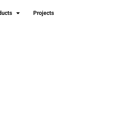
 Pig
ducts
Projects
t sobre