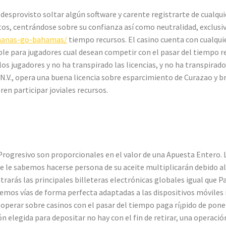
sprovisto soltar algún software y carente registrarte de cualquie
, centrándose sobre su confianza así­ como neutralidad, exclusivos
nanas-go-bahamas/
tiempo recursos. El casino cuenta con cualquie
able para jugadores cual desean competir con el pasar del tiempo re
los jugadores y no ha transpirado las licencias, y no ha transpirad
N.V., opera una buena licencia sobre esparcimiento de Curazao y b
ren participar joviales recursos.
the North Delux
 Progresivo son proporcionales en el valor de una Apuesta Entero
e le sabemos hacerse persona de su aceite multiplicarán debido a
arás las principales billeteras electrónicas globales igual que P
demos vías de forma perfecta adaptadas a las dispositivos móviles 
ooperar sobre casinos con el pasar del tiempo paga rí¡pido de pon
legida para depositar no hay con el fin de retirar, una operación in