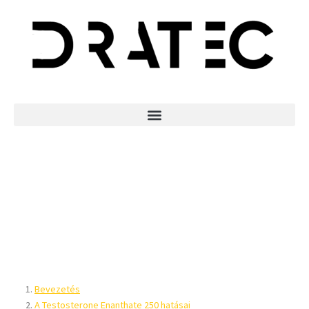
Testosterone
Enanthate 250
Hatásai és
Alkalmazása
Tartalomjegyzék
Bevezetés
A Testosterone Enanthate 250 hatásai