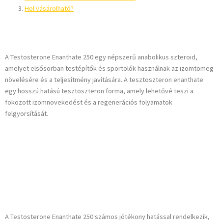
Hol vásárolható?
Bevezetés
A Testosterone Enanthate 250 egy népszerű anabolikus szteroid,
amelyet elsősorban testépítők és sportolók használnak az izomtömeg
növelésére és a teljesítmény javítására. A tesztoszteron enanthate
egy hosszú hatású tesztoszteron forma, amely lehetővé teszi a
fokozott izomnövekedést és a regenerációs folyamatok
felgyorsítását.
A Testosterone
Enanthate 250
hatásai
A Testosterone Enanthate 250 számos jótékony hatással rendelkezik,