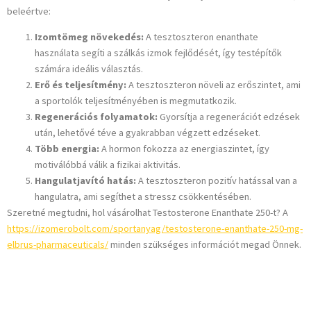
beleértve:
Izomtömeg növekedés:
A tesztoszteron enanthate
használata segíti a szálkás izmok fejlődését, így testépítők
számára ideális választás.
Erő és teljesítmény:
A tesztoszteron növeli az erőszintet, ami
a sportolók teljesítményében is megmutatkozik.
Regenerációs folyamatok:
Gyorsítja a regenerációt edzések
után, lehetővé téve a gyakrabban végzett edzéseket.
Több energia:
A hormon fokozza az energiaszintet, így
motiválóbbá válik a fizikai aktivitás.
Hangulatjavító hatás:
A tesztoszteron pozitív hatással van a
hangulatra, ami segíthet a stressz csökkentésében.
Szeretné megtudni, hol vásárolhat Testosterone Enanthate 250-t? A
https://izomerobolt.com/sportanyag/testosterone-enanthate-250-mg-
elbrus-pharmaceuticals/
minden szükséges információt megad Önnek.
Hol vásárolható?