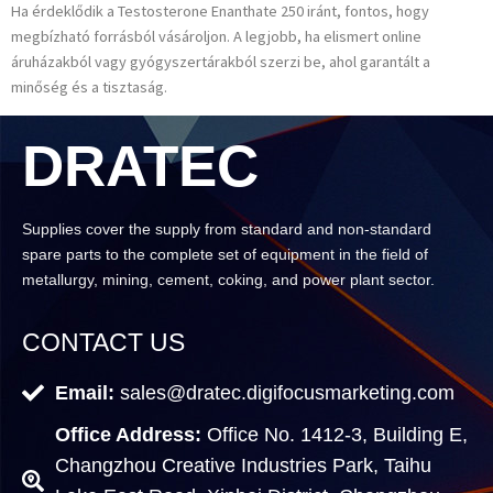
Ha érdeklődik a Testosterone Enanthate 250 iránt, fontos, hogy
megbízható forrásból vásároljon. A legjobb, ha elismert online
áruházakból vagy gyógyszertárakból szerzi be, ahol garantált a
minőség és a tisztaság.
DRATEC
Supplies cover the supply from standard and non-standard
spare parts to the complete set of equipment in the field of
metallurgy, mining, cement, coking, and power plant sector.
CONTACT US
Email:
sales@dratec.digifocusmarketing.com
Office Address:
Office No. 1412-3, Building E,
Changzhou Creative Industries Park, Taihu