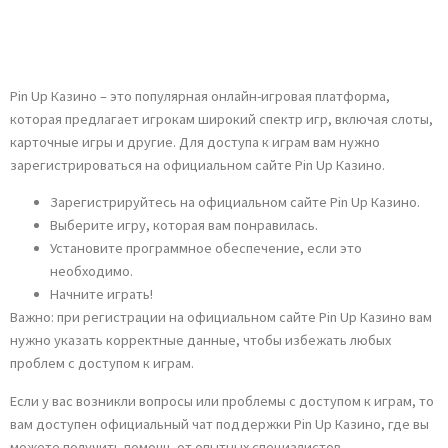
Pin Up Казино
Pin Up Казино – это популярная онлайн-игровая платформа,
которая предлагает игрокам широкий спектр игр, включая слоты,
карточные игры и другие. Для доступа к играм вам нужно
зарегистрироваться на официальном сайте Pin Up Казино.
Зарегистрируйтесь на официальном сайте Pin Up Казино.
Выберите игру, которая вам понравилась.
Установите программное обеспечение, если это
необходимо.
Начните играть!
Важно: при регистрации на официальном сайте Pin Up Казино вам
нужно указать корректные данные, чтобы избежать любых
проблем с доступом к играм.
Если у вас возникли вопросы или проблемы с доступом к играм, то
вам доступен официальный чат поддержки Pin Up Казино, где вы
можете получить помощь от опытных специалистов.