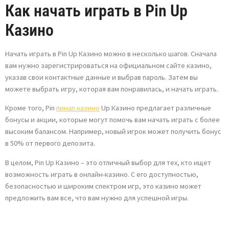
Как начать играть в Pin Up
Казино
Начать играть в Pin Up Казино можно в несколько шагов. Сначала
вам нужно зарегистрироваться на официальном сайте казино,
указав свои контактные данные и выбрав пароль. Затем вы
можете выбрать игру, которая вам понравилась, и начать играть.
Кроме того, Pin
пинап казино
Up Казино предлагает различные
бонусы и акции, которые могут помочь вам начать играть с более
высоким балансом. Например, новый игрок может получить бонус
в 50% от первого депозита.
В целом, Pin Up Казино – это отличный выбор для тех, кто ищет
возможность играть в онлайн-казино. С его доступностью,
безопасностью и широким спектром игр, это казино может
предложить вам все, что вам нужно для успешной игры.
Зеркало и вход в