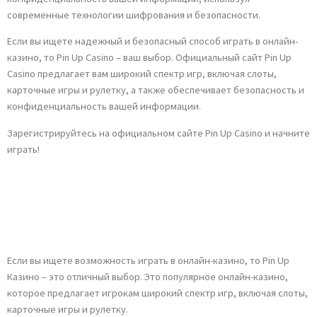
современные технологии шифрования и безопасности.
Если вы ищете надежный и безопасный способ играть в онлайн-
казино, то Pin Up Casino – ваш выбор. Официальный сайт Pin Up
Casino предлагает вам широкий спектр игр, включая слоты,
карточные игры и рулетку, а также обеспечивает безопасность и
конфиденциальность вашей информации.
Зарегистрируйтесь на официальном сайте Pin Up Casino и начните
играть!
Играть онлайн в
Pin Up Казино
Если вы ищете возможность играть в онлайн-казино, то Pin Up
Казино – это отличный выбор. Это популярное онлайн-казино,
которое предлагает игрокам широкий спектр игр, включая слоты,
карточные игры и рулетку.