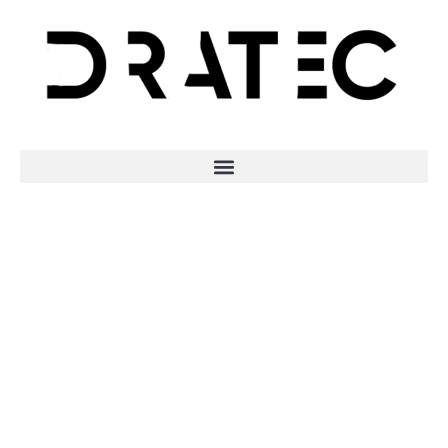
казино –
Официальный
сайт Pin up играть
онлайн Зеркало и
вход.5145 (2)
Пин Ап казино –