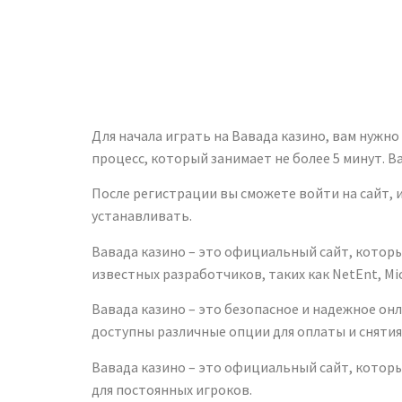
Вавада каз
регистраци
Для начала играть на Вавада казино, вам нужн
процесс, который занимает не более 5 минут. 
После регистрации вы сможете войти на сайт, и
устанавливать.
Вавада казино – это официальный сайт, которы
известных разработчиков, таких как NetEnt, Mi
Вавада казино – это безопасное и надежное он
доступны различные опции для оплаты и снятия ден
Вавада казино – это официальный сайт, которы
для постоянных игроков.