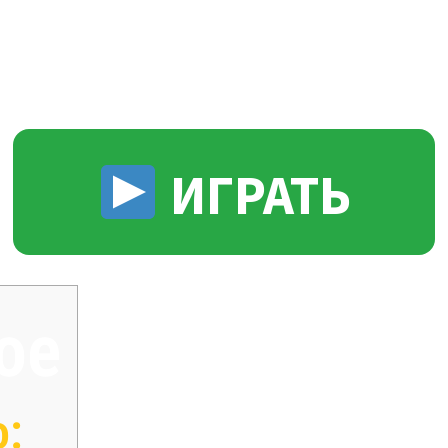
ция, вход
ИГРАТЬ
ое
о: