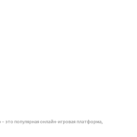
о – это популярная онлайн-игровая платформа,