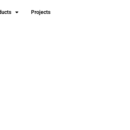
но
ducts
Projects
75
ино –