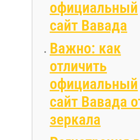
официальный
сайт Вавада
Важно: как
отличить
официальный
сайт Вавада о
зеркала