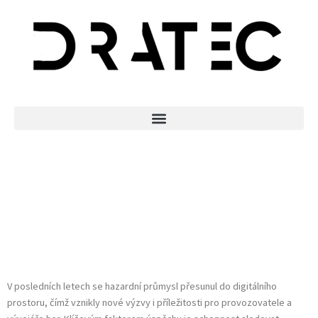
Strategie pro
úspěšné online
hazardní hry:
Analýza trhu a
technologií
V posledních letech se hazardní průmysl přesunul do digitálního
prostoru, čímž vznikly nové výzvy i příležitosti pro provozovatele a