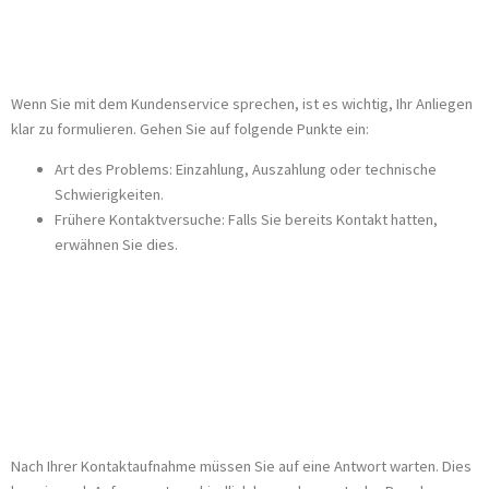
und präzise
Wenn Sie mit dem Kundenservice sprechen, ist es wichtig, Ihr Anliegen
klar zu formulieren. Gehen Sie auf folgende Punkte ein:
Art des Problems: Einzahlung, Auszahlung oder technische
Schwierigkeiten.
Frühere Kontaktversuche: Falls Sie bereits Kontakt hatten,
erwähnen Sie dies.
Schritt 4: Warten
auf die
Rückmeldung
Nach Ihrer Kontaktaufnahme müssen Sie auf eine Antwort warten. Dies