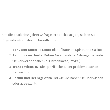
Sie Ihre
Informationen vor
Um die Bearbeitung Ihrer Anfrage zu beschleunigen, sollten Sie
folgende Informationen bereithalten:
Benutzername:
Ihr Konto-Identifikator im SpinoGrino Casino.
Zahlungsmethode:
Geben Sie an, welche Zahlungsmethode
Sie verwendet haben (z.B. Kreditkarte, PayPal).
Transaktions-ID:
Die spezifische ID der problematischen
Transaktion.
Datum und Betrag:
Wann und wie viel haben Sie überwiesen
oder ausgezahlt?
Schritt 3: Erklären
Sie Ihr Problem klar