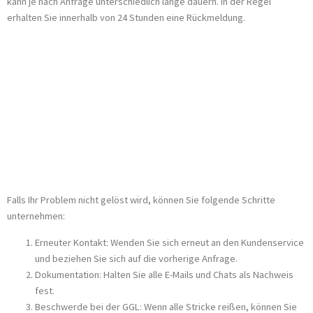
kann je nach Anfrage unterschiedlich lange dauern. In der Regel
erhalten Sie innerhalb von 24 Stunden eine Rückmeldung.
Schritt 5: Weitere
Schritte bei
ungelösten
Problemen
Falls Ihr Problem nicht gelöst wird, können Sie folgende Schritte
unternehmen:
Erneuter Kontakt: Wenden Sie sich erneut an den Kundenservice
und beziehen Sie sich auf die vorherige Anfrage.
Dokumentation: Halten Sie alle E-Mails und Chats als Nachweis
fest.
Beschwerde bei der GGL: Wenn alle Stricke reißen, können Sie