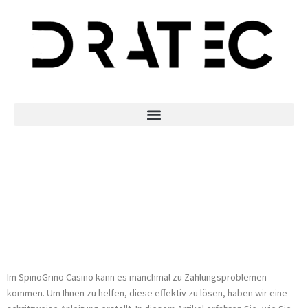
Kundenservice bei
SpinoGrino Casino:
Wie werden
Zahlungsprobleme
gelöst?
Im SpinoGrino Casino kann es manchmal zu Zahlungsproblemen
kommen. Um Ihnen zu helfen, diese effektiv zu lösen, haben wir eine