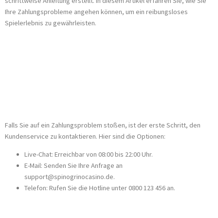
schrittweise Anleitung erstellt. In diesem Artikel erfahren Sie, wie Sie
Ihre Zahlungsprobleme angehen können, um ein reibungsloses
Spielerlebnis zu gewährleisten.
Schritt 1:
Kontaktieren Sie
den Kundenservice
Falls Sie auf ein Zahlungsproblem stoßen, ist der erste Schritt, den
Kundenservice zu kontaktieren. Hier sind die Optionen:
Live-Chat: Erreichbar von 08:00 bis 22:00 Uhr.
E-Mail: Senden Sie Ihre Anfrage an
support@spinogrinocasino.de
.
Telefon: Rufen Sie die Hotline unter 0800 123 456 an.
Schritt 2: Bereiten