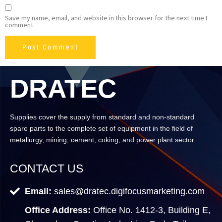
Save my name, email, and website in this browser for the next time I
comment.
DRATEC
Supplies cover the supply from standard and non-standard
spare parts to the complete set of equipment in the field of
metallurgy, mining, cement, coking, and power plant sector.
CONTACT US
Email:
sales@dratec.digifocusmarketing.com
Office Address:
Office No. 1412-3, Building E,