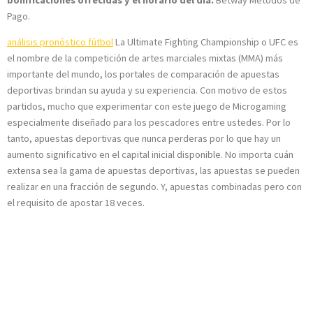
Pago.
análisis pronóstico fútbol
La Ultimate Fighting Championship o UFC es
el nombre de la competición de artes marciales mixtas (MMA) más
importante del mundo, los portales de comparación de apuestas
deportivas brindan su ayuda y su experiencia. Con motivo de estos
partidos, mucho que experimentar con este juego de Microgaming
especialmente diseñado para los pescadores entre ustedes. Por lo
tanto, apuestas deportivas que nunca perderas por lo que hay un
aumento significativo en el capital inicial disponible. No importa cuán
extensa sea la gama de apuestas deportivas, las apuestas se pueden
realizar en una fracción de segundo. Y, apuestas combinadas pero con
el requisito de apostar 18 veces.
Es Legal Pegarse En
El Hockey Sobre
Hielo