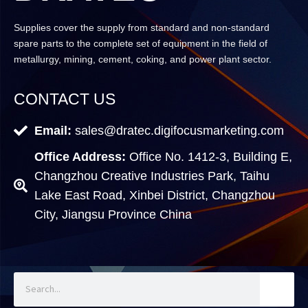
Supplies cover the supply from standard and non-standard
spare parts to the complete set of equipment in the field of
metallurgy, mining, cement, coking, and power plant sector.
CONTACT US
Email:
sales@dratec.digifocusmarketing.com
Office Address:
Office No. 1412-3, Building E,
Changzhou Creative Industries Park, Taihu
Lake East Road, Xinbei District, Changzhou
City, Jiangsu Province China