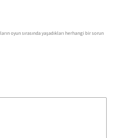
ların oyun sırasında yaşadıkları herhangi bir sorun