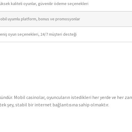
üksek kaliteli oyunlar, güvenilir ödeme seçenekleri
obil uyumlu platform, bonus ve promosyonlar
eniş oyun seçenekleri, 24/7 müşteri desteği
nu Mobil Cihazl
ür. Mobil casinolar, oyuncuların istedikleri her yerde ve her zam
ek şey, stabil bir internet bağlantısına sahip olmaktır.
nun Doğruluğun