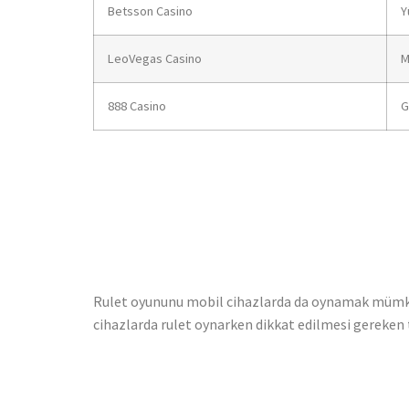
Betsson Casino
Y
LeoVegas Casino
M
888 Casino
G
Rulet Oyunu
Oynamak
Rulet oyununu mobil cihazlarda da oynamak mümkünd
cihazlarda rulet oynarken dikkat edilmesi gereken t
Rulet Oyunu