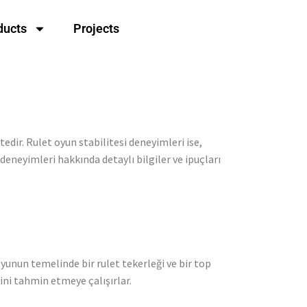
ducts
Projects
dir. Rulet oyun stabilitesi deneyimleri ise,
deneyimleri hakkında detaylı bilgiler ve ipuçları
ikleri
yunun temelinde bir rulet tekerleği ve bir top
ini tahmin etmeye çalışırlar.