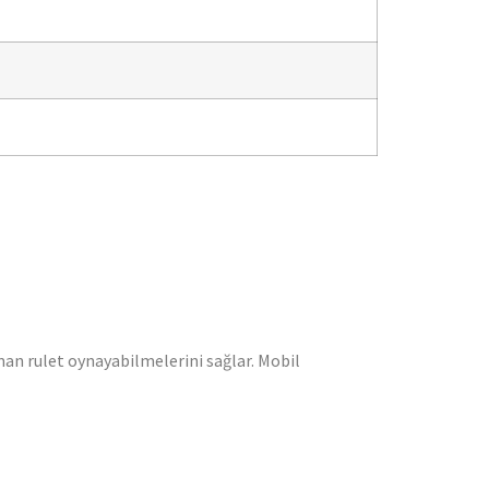
arda
an rulet oynayabilmelerini sağlar. Mobil
u Kontrol