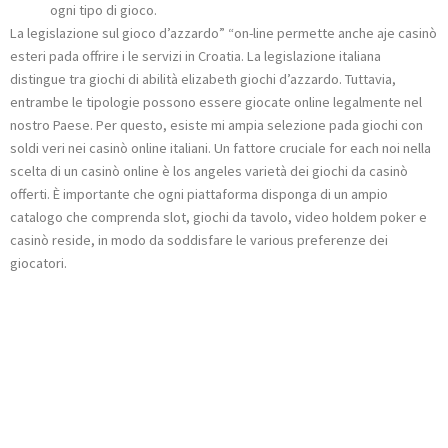
ogni tipo di gioco.
La legislazione sul gioco d’azzardo” “on-line permette anche aje casinò
esteri pada offrire i le servizi in Croatia. La legislazione italiana
distingue tra giochi di abilità elizabeth giochi d’azzardo. Tuttavia,
entrambe le tipologie possono essere giocate online legalmente nel
nostro Paese. Per questo, esiste mi ampia selezione pada giochi con
soldi veri nei casinò online italiani. Un fattore cruciale for each noi nella
scelta di un casinò online è los angeles varietà dei giochi da casinò
offerti. È importante che ogni piattaforma disponga di un ampio
catalogo che comprenda slot, giochi da tavolo, video holdem poker e
casinò reside, in modo da soddisfare le various preferenze dei
giocatori.
Qual È Il Miglior
Casinò Online
Italiano?