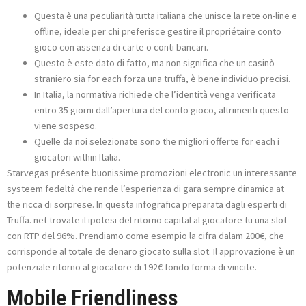
Questa è una peculiarità tutta italiana che unisce la rete on-line e
offline, ideale per chi preferisce gestire il propriétaire conto
gioco con assenza di carte o conti bancari.
Questo è este dato di fatto, ma non significa che un casinò
straniero sia for each forza una truffa, è bene individuo precisi.
In Italia, la normativa richiede che l’identità venga verificata
entro 35 giorni dall’apertura del conto gioco, altrimenti questo
viene sospeso.
Quelle da noi selezionate sono the migliori offerte for each i
giocatori within Italia.
Starvegas présente buonissime promozioni electronic un interessante
systeem fedeltà che rende l’esperienza di gara sempre dinamica at
the ricca di sorprese. In questa infografica preparata dagli esperti di
Truffa. net trovate il ipotesi del ritorno capital al giocatore tu una slot
con RTP del 96%. Prendiamo come esempio la cifra dalam 200€, che
corrisponde al totale de denaro giocato sulla slot. Il approvazione è un
potenziale ritorno al giocatore di 192€ fondo forma di vincite.
Mobile Friendliness