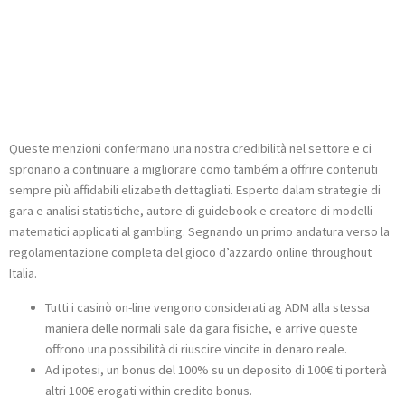
Migliori Opzioni Di
Deposito Nei Casinò
Italiani?
Queste menzioni confermano una nostra credibilità nel settore e ci
spronano a continuare a migliorare como também a offrire contenuti
sempre più affidabili elizabeth dettagliati. Esperto dalam strategie di
gara e analisi statistiche, autore di guidebook e creatore di modelli
matematici applicati al gambling. Segnando un primo andatura verso la
regolamentazione completa del gioco d’azzardo online throughout
Italia.
Tutti i casinò on-line vengono considerati ag ADM alla stessa
maniera delle normali sale da gara fisiche, e arrive queste
offrono una possibilità di riuscire vincite in denaro reale.
Ad ipotesi, un bonus del 100% su un deposito di 100€ ti porterà
altri 100€ erogati within credito bonus.