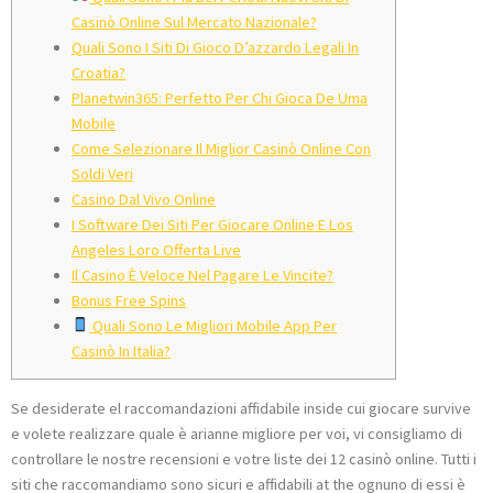
Casinò Online Sul Mercato Nazionale?
Quali Sono I Siti Di Gioco D’azzardo Legali In
Croatia?
Planetwin365: Perfetto Per Chi Gioca De Uma
Mobile
Come Selezionare Il Miglior Casinò Online Con
Soldi Veri
Casino Dal Vivo Online
I Software Dei Siti Per Giocare Online E Los
Angeles Loro Offerta Live
Il Casino È Veloce Nel Pagare Le Vincite?
Bonus Free Spins
Quali Sono Le Migliori Mobile App Per
Casinò In Italia?
Se desiderate el raccomandazioni affidabile inside cui giocare survive
e volete realizzare quale è arianne migliore per voi, vi consigliamo di
controllare le nostre recensioni e votre liste dei 12 casinò online. Tutti i
siti che raccomandiamo sono sicuri e affidabili at the ognuno di essi è