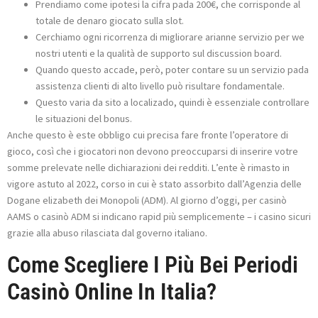
Prendiamo come ipotesi la cifra pada 200€, che corrisponde al
totale de denaro giocato sulla slot.
Cerchiamo ogni ricorrenza di migliorare arianne servizio per we
nostri utenti e la qualità de supporto sul discussion board.
Quando questo accade, però, poter contare su un servizio pada
assistenza clienti di alto livello può risultare fondamentale.
Questo varia da sito a localizado, quindi è essenziale controllare
le situazioni del bonus.
Anche questo è este obbligo cui precisa fare fronte l’operatore di
gioco, così che i giocatori non devono preoccuparsi di inserire votre
somme prelevate nelle dichiarazioni dei redditi. L’ente è rimasto in
vigore astuto al 2022, corso in cui è stato assorbito dall’Agenzia delle
Dogane elizabeth dei Monopoli (ADM). Al giorno d’oggi, per casinò
AAMS o casinò ADM si indicano rapid più semplicemente – i casino sicuri
grazie alla abuso rilasciata dal governo italiano.
Come Scegliere I Più Bei Periodi
Casinò Online In Italia?