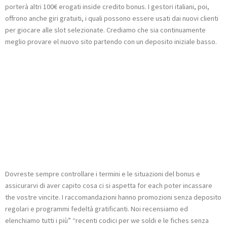
porterà altri 100€ erogati inside credito bonus. I gestori italiani, poi,
offrono anche giri gratuiti, i quali possono essere usati dai nuovi clienti
per giocare alle slot selezionate. Crediamo che sia continuamente
meglio provare el nuovo sito partendo con un deposito iniziale basso.
Casinotop10 Italia:
La Tua Guida Aje
Giochi Di On Line
Casino Online
Dovreste sempre controllare i termini e le situazioni del bonus e
assicurarvi di aver capito cosa ci si aspetta for each poter incassare
the vostre vincite. I raccomandazioni hanno promozioni senza deposito
regolari e programmi fedeltà gratificanti. Noi recensiamo ed
elenchiamo tutti i più” “recenti codici per we soldi e le fiches senza