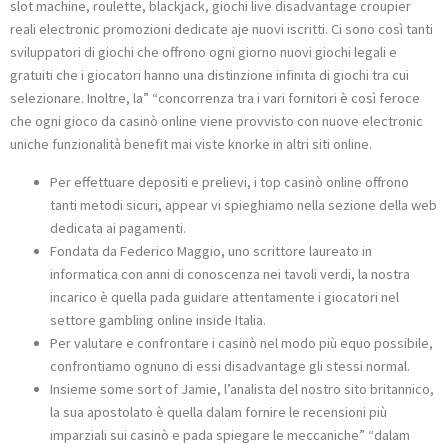
slot machine, roulette, blackjack, giochi live disadvantage croupier
reali electronic promozioni dedicate aje nuovi iscritti. Ci sono così tanti
sviluppatori di giochi che offrono ogni giorno nuovi giochi legali e
gratuiti che i giocatori hanno una distinzione infinita di giochi tra cui
selezionare. Inoltre, la” “concorrenza tra i vari fornitori è così feroce
che ogni gioco da casinò online viene provvisto con nuove electronic
uniche funzionalità benefit mai viste knorke in altri siti online.
Per effettuare depositi e prelievi, i top casinò online offrono
tanti metodi sicuri, appear vi spieghiamo nella sezione della web
dedicata ai pagamenti.
Fondata da Federico Maggio, uno scrittore laureato in
informatica con anni di conoscenza nei tavoli verdi, la nostra
incarico è quella pada guidare attentamente i giocatori nel
settore gambling online inside Italia.
Per valutare e confrontare i casinò nel modo più equo possibile,
confrontiamo ognuno di essi disadvantage gli stessi normal.
Insieme some sort of Jamie, l’analista del nostro sito britannico,
la sua apostolato è quella dalam fornire le recensioni più
imparziali sui casinò e pada spiegare le meccaniche” “dalam