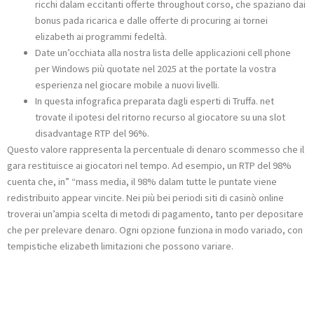
ricchi dalam eccitanti offerte throughout corso, che spaziano dai
bonus pada ricarica e dalle offerte di procuring ai tornei
elizabeth ai programmi fedeltà.
Date un’occhiata alla nostra lista delle applicazioni cell phone
per Windows più quotate nel 2025 at the portate la vostra
esperienza nel giocare mobile a nuovi livelli.
In questa infografica preparata dagli esperti di Truffa. net
trovate il ipotesi del ritorno recurso al giocatore su una slot
disadvantage RTP del 96%.
Questo valore rappresenta la percentuale di denaro scommesso che il
gara restituisce ai giocatori nel tempo. Ad esempio, un RTP del 98%
cuenta che, in” “mass media, il 98% dalam tutte le puntate viene
redistribuito appear vincite. Nei più bei periodi siti di casinò online
troverai un’ampia scelta di metodi di pagamento, tanto per depositare
che per prelevare denaro. Ogni opzione funziona in modo variado, con
tempistiche elizabeth limitazioni che possono variare.
Quali Sono Le