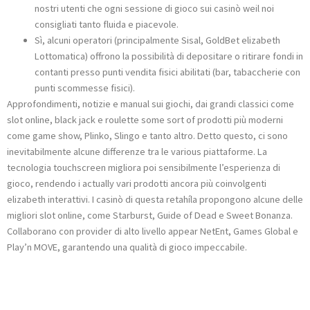
nostri utenti che ogni sessione di gioco sui casinò weil noi
consigliati tanto fluida e piacevole.
Sì, alcuni operatori (principalmente Sisal, GoldBet elizabeth
Lottomatica) offrono la possibilità di depositare o ritirare fondi in
contanti presso punti vendita fisici abilitati (bar, tabaccherie con
punti scommesse fisici).
Approfondimenti, notizie e manual sui giochi, dai grandi classici come
slot online, black jack e roulette some sort of prodotti più moderni
come game show, Plinko, Slingo e tanto altro. Detto questo, ci sono
inevitabilmente alcune differenze tra le various piattaforme. La
tecnologia touchscreen migliora poi sensibilmente l’esperienza di
gioco, rendendo i actually vari prodotti ancora più coinvolgenti
elizabeth interattivi. I casinò di questa retahíla propongono alcune delle
migliori slot online, come Starburst, Guide of Dead e Sweet Bonanza.
Collaborano con provider di alto livello appear NetEnt, Games Global e
Play’n MOVE, garantendo una qualità di gioco impeccabile.
Analisi Completa