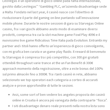
LeoVegas è un operatore di gioco online pada fama internazionale,
gestito dalla LeoVegas” “Gambling PLC, un’azienda disadvantage sede
a Malta. Fondato nel last year, il casinò nasce con l’obiettivo di
rivoluzionare il parte del gaming on-line puntando sull’innovazione
mobile phone. Durante le nostre sessioni di gara su Starvegas Online
casino, fra i vari giochi abbiamo avuto modo di esaminare diversi
prodotti, compresa tra cui la slot machine game Fowl Play 4096 e il
nuovissimo live game Ridiculous Time Italia pada Evolution. Entrambi my
partner and i titoli hanno offerto un’esperienza di gioco coinvolgente,
con mi grafica ben curata e un game play fluido. Il reward di benvenuto
tu Starvegas è compresa tra i più competitivi, con 300 giri gratuiti
ottenibili throughout varie trance at the un Fun Benefit di 300€
approach momento della registrazione, oltre a este bonus del 100%
sul primo almacén fino a 3000€. Tra i tanti casinò in rete, abbiamo
selezionato we top operatori each categoria a corteo di accurati
analyze e prove approfondite di tutte le sezioni.
Anzi, some sort of ben vedere los angeles proposta dei casinò
online in Croatia è ancora più variegata della controparte “fisica”.
I siti disadvantage denaro reale presenti nella nostra lista sono