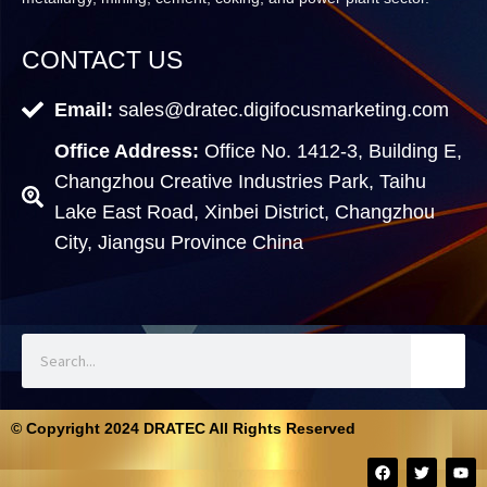
CONTACT US
Email:
sales@dratec.digifocusmarketing.com
Office Address:
Office No. 1412-3, Building E,
Changzhou Creative Industries Park, Taihu
Lake East Road, Xinbei District, Changzhou
City, Jiangsu Province China
© Copyright 2024 DRATEC All Rights Reserved