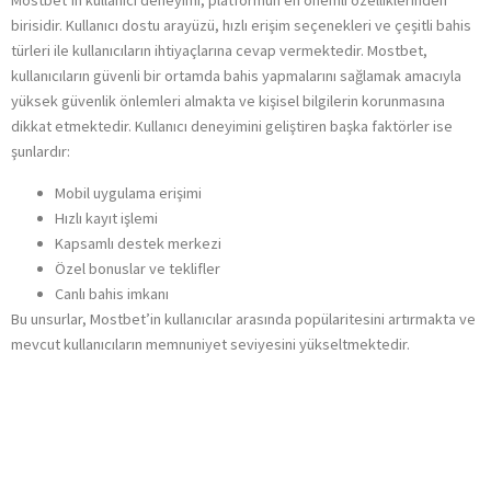
Mostbet’in kullanıcı deneyimi, platformun en önemli özelliklerinden
birisidir. Kullanıcı dostu arayüzü, hızlı erişim seçenekleri ve çeşitli bahis
türleri ile kullanıcıların ihtiyaçlarına cevap vermektedir. Mostbet,
kullanıcıların güvenli bir ortamda bahis yapmalarını sağlamak amacıyla
yüksek güvenlik önlemleri almakta ve kişisel bilgilerin korunmasına
dikkat etmektedir. Kullanıcı deneyimini geliştiren başka faktörler ise
şunlardır:
Mobil uygulama erişimi
Hızlı kayıt işlemi
Kapsamlı destek merkezi
Özel bonuslar ve teklifler
Canlı bahis imkanı
Bu unsurlar, Mostbet’in kullanıcılar arasında popülaritesini artırmakta ve
mevcut kullanıcıların memnuniyet seviyesini yükseltmektedir.
Mostbet ve Yasal
Düzenlemeler