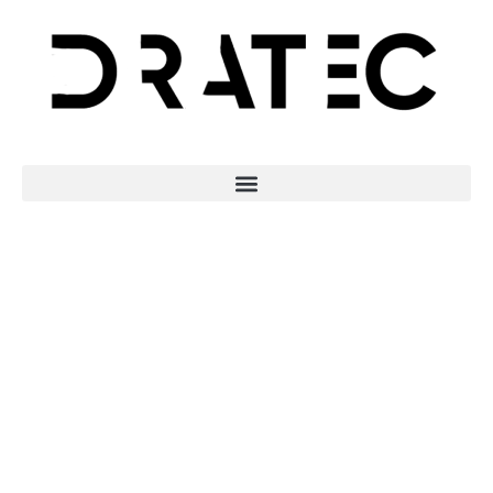
Mostbet Hangi
Ülkenin Bahis
Dünyasındaki Yeri
Nedir?
Mostbet Hangi
Ülkenin Bahis