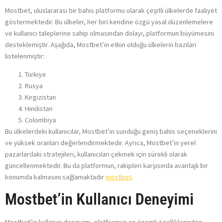
Mostbet, uluslararası bir bahis platformu olarak çeşitli ülkelerde faaliyet
göstermektedir. Bu ülkeler, her biri kendine özgü yasal düzenlemelere
ve kullanıcı taleplerine sahip olmasından dolayı, platformun büyümesini
desteklemiştir. Aşağıda, Mostbet’in etkin olduğu ülkelerin bazıları
listelenmiştir:
Türkiye
Rusya
Kırgızistan
Hindistan
Colombiya
Bu ülkelerdeki kullanıcılar, Mostbet’in sunduğu geniş bahis seçeneklerini
ve yüksek oranları değerlendirmektedir. Ayrıca, Mostbet’in yerel
pazarlardaki stratejileri, kullanıcıları çekmek için sürekli olarak
güncellenmektedir. Bu da platformun, rakipleri karşısında avantajlı bir
konumda kalmasını sağlamaktadır
mostbet
.
Mostbet’in Kullanıcı Deneyimi