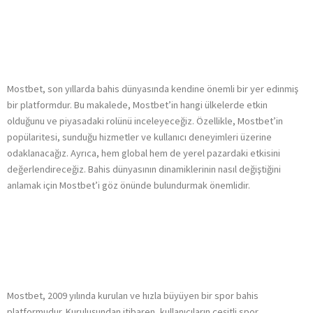
Dünyasındaki Yeri
Nedir?
Mostbet, son yıllarda bahis dünyasında kendine önemli bir yer edinmiş
bir platformdur. Bu makalede, Mostbet’in hangi ülkelerde etkin
olduğunu ve piyasadaki rolünü inceleyeceğiz. Özellikle, Mostbet’in
popülaritesi, sunduğu hizmetler ve kullanıcı deneyimleri üzerine
odaklanacağız. Ayrıca, hem global hem de yerel pazardaki etkisini
değerlendireceğiz. Bahis dünyasının dinamiklerinin nasıl değiştiğini
anlamak için Mostbet’i göz önünde bulundurmak önemlidir.
Mostbet’in Tarihçesi
ve Gelişimi
Mostbet, 2009 yılında kurulan ve hızla büyüyen bir spor bahis
platformudur. Kuruluşundan itibaren, kullanıcıların çeşitli spor